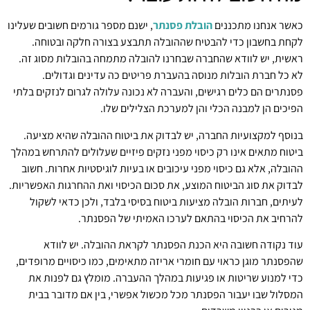
כאשר אנחנו מתכננים
הובלת פסנתר
, ישנם מספר גורמים חשובים שעלינו
לקחת בחשבון כדי להבטיח שההובלה תתבצע בצורה חלקה ובטוחה.
ראשית, יש לוודא שהחברה שבחרנו להובלה מתמחה בהובלות מסוג זה.
לא כל חברת הובלות מנוסה בהעברת פריטים כה עדינים וגדולים.
פסנתרים הם כלים רגישים, והעברה לא נכונה עלולה לגרום לנזקים בלתי
הפיכים הן למבנה הכלי והן למערכת הצלילים שלו.
בנוסף למקצועיות החברה, יש לבדוק את ביטוח ההובלה שהיא מציעה.
ביטוח מתאים אינו רק כיסוי מפני נזקים פיזיים שעלולים להתרחש במהלך
ההובלה, אלא גם כיסוי מפני עיכובים או בעיות לוגיסטיות אחרות. חשוב
לבדוק את סוג הביטוח המוצע, את סכום הכיסוי ואת ההחרגות האפשריות.
לעיתים, חברות הובלה מציעות ביטוח בסיסי בלבד, ולכן כדאי לשקול
להרחיב את הכיסוי בהתאם לערכו האמיתי של הפסנתר.
עוד נקודה חשובה היא הכנת הפסנתר לקראת ההובלה. יש לוודא
שהפסנתר מוגן כראוי עם חומרי אריזה מתאימים, כמו כיסויים מרופדים,
כדי למנוע שריטות או פגיעות במהלך ההעברה. מומלץ גם לפנות את
המסלול שבו יעבור הפסנתר מכל מכשול אפשרי, בין אם מדובר בבית