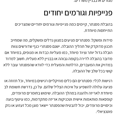
מגורים או בבניין משרדים.
פנייפיות וגורמים יחודים
בהובלת פסנתר, קיימים כמה פנייפיות וגורמים יחודיים שמצריכים
התייחסות מיוחדת.
מידות ומשקל: פסנתרים מגיעים במגוון גדלים ומשקלים, מה שמחייב
תכנון מדוקדק של תהליך ההובלה. ישנם פסנתרי כנף שדורשים צוות
הובלה גדול יותר וציוד מיוחד, כמו מעליות כבדות או מנופים, במיוחד אם
מדובר בהובלה לדירה בקומה גבוהה או בבניין ללא מעלית. חשוב למדוד
במדויק את המעברים, הדלתות והמעלית כדי לוודא שהפסנתר עובר ללא
קושי בכל שלב של ההובלה.
רגישות לכלי: פסנתרים הם כלים מוזיקליים רגישים במיוחד, וכל תזוזה או
פגיעה עלולה להשפיע על איכות הצליל שלהם. על כן, נדרשת תשומת לב
מיוחדת לאריזה ולהגנה במהלך ההובלה. שימוש בחומרים מרופדים,
קופסאות מותאמות אישית וטכניקות אריזה מתקדמות, כמו עיטוף בועה
וכיסויים מרופדים, יכול להבטיח שהפסנתר יישאר מוגן מכל זעזוע או נזק
פוטנציאלי.