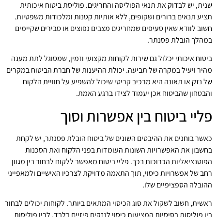
שנית, יש לבדוק את תנאי הפוליסה והחריגים. פוליסת ביטוח איכותית
תציע תנאים ברורים ושקופים, ללא אותיות קטנות ומלכודות משפטיות.
חשוב לוודא שאין סעיפים שמחריגים מצבים נפוצים או סבירים שקיימים
במהלך הובלת פסנתר.
ביטוח איכותי יכלול גם שירות לקוחות מקצועי וזמין, שמסוגל לתת מענה
מהיר ויעיל במקרה של תביעה. יכולת ההיענות של חברת הביטוח במקרים
של נזק או תאונה היא מרכיב קריטי שיכול להשפיע על חוויית הלקוח
והבטחון שהביטוח אכן יעמוד לצידו ברגע האמת.
פליי ביטוח בין אפשרות וסוך
כאשר בוחנים את ההיבטים השונים של ביטוח הובלת פסנתר, יש לקחת
בחשבון את האפשרויות השונות העומדות בפני הלקוח ואת הסכנות
הפוטנציאליות הכרוכות בכך. פליי ביטוח מאפשר ללקוח לבחור בין מגוון
רחב של אפשרויות כיסוי, תוך התאמה מדויקת לצרכיו האישיים ולמאפייני
ההובלה הספציפיים שלו.
ראשית, חשוב לשקול את סוג הכיסוי המתאים ביותר. לקוחות יכולים לבחור
בין פוליסות בסיסיות המציעות כיסוי לנזקים פיזיים בלבד, לבין פוליסות