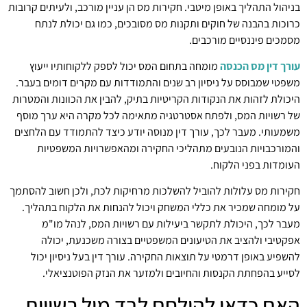
בניהול התהליך באופן מיטבי. חקירות מס הן עניין מורכב, ולעיתים קרובות
כרוכות בהבנה של חוקים ותקנות מס מסובכים, כמו גם יכולת לנתח
מסמכים פיננסיים מורכבים.
עורך דין מס הכנסה
מומחה בתחום המס יכול לספק ללקוחותיו ייעוץ
משפטי שמבוסס על ניסיון רב שנים והתמודדות עם מקרים דומים בעבר.
היכולת לזהות את הנקודות הקריטיות בתיק, להבין את הכוונות והמטרות
של רשויות המס, ולפתח אסטרטגיה מתאימה לכל מקרה היא ערך מוסף
משמעותי. מעבר לכך, עורך דין מנוסה יודע כיצד להתמודד עם הלחצים
והמורכבויות הנובעים מתהליכי החקירה ומהאפשרויות המשפטיות
העומדות בפני הלקוח.
חקירות מס עלולות להוביל להשלכות מרחיקות לכת, ולכן חשוב להסתמך
על מומחה שמכיר את כללי המשחק ויכול להנחות את הלקוח בתהליך.
מעבר לכך, היכולת לתקשר ביעילות עם רשויות המס, לנהל מו"מ
אפקטיבי ולהציב את הטיעונים המשפטיים בצורה משכנעת, יכולה
להשפיע באופן דרמטי על תוצאות החקירה. עורך דין בעל ניסיון יכול
לסייע בהפחתת הקנסות והחיובים ולמזער את הנזק הפוטנציאלי.
האם כדאי להילחם לבד מול רשויות