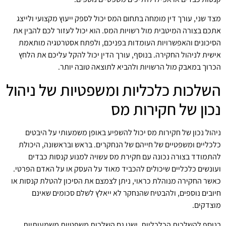
מצד שני, עורך דין מומחה בתחום המס יכול לספק ייעוץ מקצועי ולייצג
אתכם בצורה המיטבית מול רשויות המס. הוא יכול לעזור לכם להבין את
הסיכונים והאפשרויות העומדות בפניכם, ולפתח אסטרטגיה מותאמת
אישית לניהול החקירה. בנוסף, עורך הדין יכול להקל עליכם את הלחץ
הכרוך במאבק מול הרשויות ולהביא לתוצאה טובה יותר.
השלכות כלכליות ומשפטיות של ניהול
נכון של חקירות מס
ניהול נכון של חקירות מס יכול להשפיע באופן משמעותי על היבטים
כלכליים ומשפטיים של חייהם של הנחקרים. בראש ובראשונה, היכולת
להתמודד בצורה נכונה עם חקירת מס עשויה למנוע קנסות כבדים
ועונשים כלכליים שיכולים להכביד מאוד על העסק או על האדם הפרטי.
כאשר החקירה מנוהלת כראוי, ניתן לצמצם את הסיכון להטלת קנסות או
חיובים נוספים, ולהבטיח שהנחקר לא ייאלץ לשלם סכומים שאינם
מוצדקים.
בנוסף להשלכות הכלכליות, ישנן גם השלכות משפטיות משמעותיות.