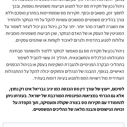
ניהול נכון של חקירת מס יכול למנוע תביעות משפטיות נוספות, ובכך
לחסוך זמן, משאבים וכסף. חקירות מס שמסתיימות בפתרון מוסכם וללא
צורך בהליכים משפטיים ממושכים עשויות להקל על חיי הנחקר ולהחזיר
את השגרה לשגרה מהר יותר. יתר על כן, ניהול נכון יכול לעזור לשמור על
המוניטין של העסק או של האדם הנחקר, שכן תביעות משפטיות פומביות
עלולות לפגוע בתדמית ולגרום לאיבוד לקוחות או שותפים עסקיים.
ניהול נכון של חקירת מס גם מאפשר לנחקר ללמוד ולהשתפר מבחינת
התנהלותו הכלכלית והחשבונאית. תהליך זה עשוי להוביל לשיפור
בתהליכי הבקרה הפנימיים ולהגברת השקיפות בעסק או בניהול הכספים
האישיים. בנוסף, ההבנה של הנהלים והחוקים יכולה להקל על ההתנהלות
העתידית מול רשויות המס ולמנוע בעיות דומות בעתיד.
לסיכום, ייעוץ של עורך דין מס הכנסה כמו יניב גבריאל אינו רק נחוץ,
אלא גם הכרחי במציאות הפיננסית המורכבת של ישראל. בעזרתו ניתן
להתמודד עם חקירות מס בצורה שקולה ומעמיקה, תוך הקפדה על
זכויות הנישומים והבנה מלאה של ההליכים המשפטיים.