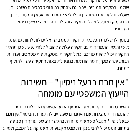
משמעותיים על הנחקר, כמו גם חיובים רטרואקטיביים על מסים שלא
שולמו. במקרים חמורים, ייתכן גם שהחקירה תוביל להליכים משפטיים,
שעלולים לסכן את המוניטין הכלכלי של האדם או העסק המעורב. לכן,
הבנה מוקדמת של מהלך החקירה והשלכותיה יכולה לסייע בניהול
הסיכונים.
בנוסף להשלכות הכלכליות, חקירות מס בישראל יכולות להוות גם אתגר
אישי ורגשי. התמודדות עם חקירה עלולה להוביל ללחץ נפשי, שכן תהליך
החקירה יכול להיות מורכב וכולל חקירות עומק, איסוף מסמכים ועדויות
רבות. יתרה מכך, חוסר הוודאות בנוגע לתוצאות החקירה עשוי להוסיף
למתח.
"אין חכם כבעל ניסיון" – חשיבות
הייעוץ המשפטי עם מומחה
כאשר מדובר בחקירות מס, הניסיון והידע המשפטי הם כלים חיוניים
להתמודדות מוצלחת עם האתגרים שעשויים להתעורר. הביטוי "אין חכם
כבעל ניסיון" מקבל משמעות מיוחדת בהקשר זה, שכן עורך דין מנוסה
בתחום המס יכול להציע נקודת מבט מקצועית ומעמיקה על המצב, ולסייע