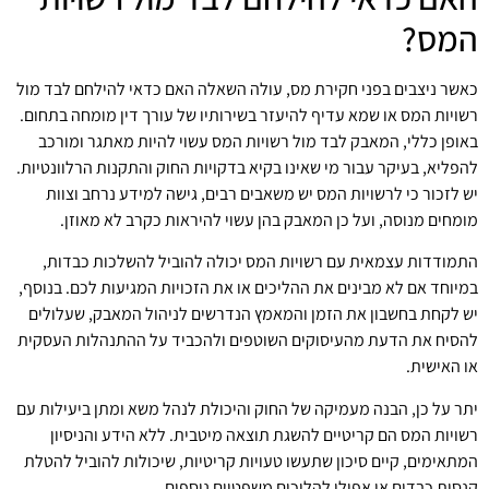
המס?
כאשר ניצבים בפני חקירת מס, עולה השאלה האם כדאי להילחם לבד מול
רשויות המס או שמא עדיף להיעזר בשירותיו של עורך דין מומחה בתחום.
באופן כללי, המאבק לבד מול רשויות המס עשוי להיות מאתגר ומורכב
להפליא, בעיקר עבור מי שאינו בקיא בדקויות החוק והתקנות הרלוונטיות.
יש לזכור כי לרשויות המס יש משאבים רבים, גישה למידע נרחב וצוות
מומחים מנוסה, ועל כן המאבק בהן עשוי להיראות כקרב לא מאוזן.
התמודדות עצמאית עם רשויות המס יכולה להוביל להשלכות כבדות,
במיוחד אם לא מבינים את ההליכים או את הזכויות המגיעות לכם. בנוסף,
יש לקחת בחשבון את הזמן והמאמץ הנדרשים לניהול המאבק, שעלולים
להסיח את הדעת מהעיסוקים השוטפים ולהכביד על ההתנהלות העסקית
או האישית.
יתר על כן, הבנה מעמיקה של החוק והיכולת לנהל משא ומתן ביעילות עם
רשויות המס הם קריטיים להשגת תוצאה מיטבית. ללא הידע והניסיון
המתאימים, קיים סיכון שתעשו טעויות קריטיות, שיכולות להוביל להטלת
קנסות כבדים או אפילו להליכים משפטיים נוספים.