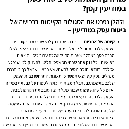
במודיעין קטן?
ולהלן נפרט את הסגולות הקיימות ברכישה של
ביטוח עסק במודיעין –
קיומה של אחריות –
במידה ויוסב נזק למי שנמצא במקום בית
העסק שלכם ואתם לא בעלי ביטוח. ​​בסופו של דבר תיאלצו לשלם
הרבה כסף במהלך שארית החיים שלכם עבור כיסוי הוצאות
רפואיות. וכל נזק אחר שבתי המשפט יחליטו להעניק למי שנפגע
אצלכם. בוודאי הנכם נוטים להשתעשע ברעיון שבשל כך כי הנכם
מנהלים עסק קטן שאי אפשר כי תאונות התרחשו בבית העסק
שלכם באשמתכם. אבל המציאות יכולה לטפוח עליכם. אף במידה
ואדם כל שהוא פשוט יעבור מעל חוט. ויסובב את הקרסול בבית
העסק שלכם. הינו עשוי לתבוע אתכם בשל הסבת אותו נזק ובגין
ההוצאות הרפואיות שנשא בהן. אין זה משנה אם זו הייתה אשמה
שלו. התאונה חלה בבית העסק שלכם – כפועל יוצא הנכם
האחראיים לה. ומפאת הסיבה כי הנכם בעלי העסק. אתם תצטרכו
בסופו של דבר לשלם יותר ממה שהנכם עשויים לדמיין בגין הפציעה