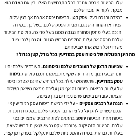
שלו. הביטוח מכסה אתכם בכל התרחישים האלו. בין אם האדם הוא
מבקר. לקוח או עובד שלכם.
במידה והנכם בעלי עסק קטן. הביטוח יכסה אתכם אף בגין עלות
הציוד או הסחורה שנגנבו מבית העסק שלכם. בשל כך. במידה
והנכם בעלי מחסן וסחורה נגנבה ממנו בשל פריצה. פוליסת הביטוח
שלכם תכסה את עלות החלפת הרכוש הגנוב. זה נכון לגבי ציוד
משרדי וכל רכוש אחר שביטחתם.
מה הינן הסגולות של
ביטוח עסק במודיעין בכל גודל, קטן כגדול ?
שביעות הרצון של העובדים שלכם וביטחונם.
העובדים שלכם יהיו
יותר שבעי רצון. מן הידיעה שקיימת באמתחתכם פוליסת
ביטוח
עסק במודיעין.
שתשתמש יעילה בכל תרחיש שהינם יצטרכו כיסוי
של עלויות בריאות. ביטוח זה אף מגן עליכם מפאת נשיאת תשלום
הוצאות עובדים בימים שהם נעדרים בגין פציעה.
הגנה על רכבים עסקיים –
על ידי רכישת ביטוח עסק במודיעין צי
הנכם עשויים להגן על כל צי הרכב העסקי שלכם במסגרת תכנית
ביטוח אחת. הביטוח יחושב בהתאם לסוג הרכבים שמצויים בצי
שלכם. הביטוח הזה יקנה עבורכם שקט נפשי. שאין תידרשו לשאת
בעלויות גבוהות. במידה והמכוניות שלכם יתקלקלו ​​בפרק זמן קצר.